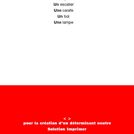
Un
escalier
Une
carafe
Un
bol
Une
lampe
<
>
pour la création d‘un déterminant neutre
Solution
Imprimer